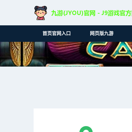
首页官网入口
网页版九游