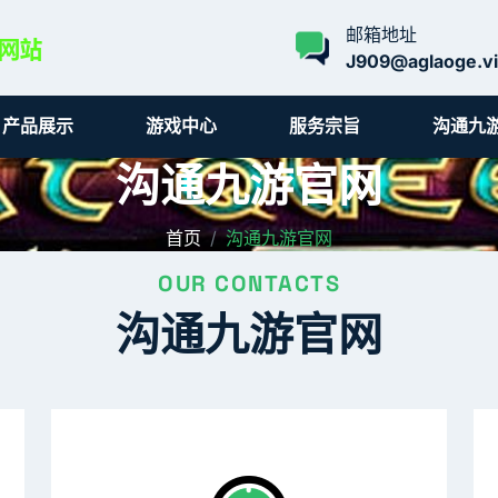
邮箱地址
J909@aglaoge.v
产品展示
游戏中心
服务宗旨
沟通九
沟通九游官网
首页
沟通九游官网
OUR CONTACTS
沟通九游官网